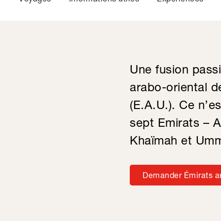
Une fusion passi
arabo-oriental 
(E.A.U.). Ce n’e
sept Emirats – A
Khaïmah et Umm
Demander Émirats a