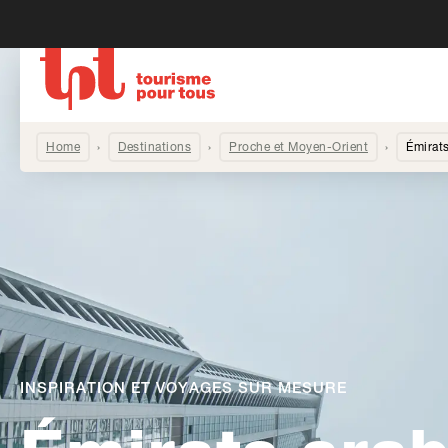
Home
Destinations
Proche et Moyen-Orient
Émirats
INSPIRATION ET VOYAGES SUR MESURE
-