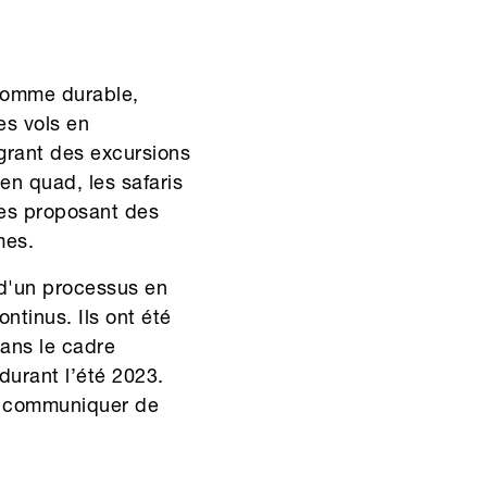
 comme durable,
es vols en
égrant des excursions
en quad, les safaris
ges proposant des
mes.
t d'un processus en
ntinus. Ils ont été
dans le cadre
durant l’été 2023.
a communiquer de