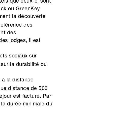
els que ceux-ci sont
heck ou GreenKey.
ement la découverte
préférence des
ant des
es lodges, il est
cts sociaux sur
ur la durabilité ou
 à la distance
que distance de 500
jour est facturé. Par
, la durée minimale du