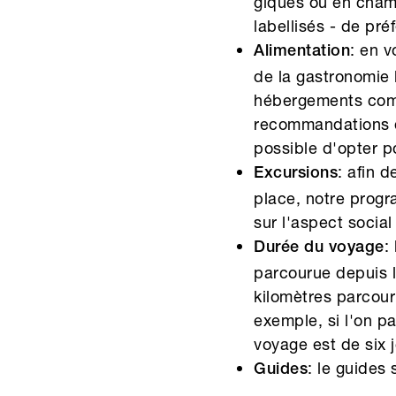
giques ou en chamb
labellisés - de pr
: en v
Alimentation
de la gastronomie 
hébergements comp
recommandations de
possible d'opter p
: afin 
Excursions
place, notre progr
sur l'aspect social
:
Durée du voyage
parcourue depuis l
kilomètres parcour
exemple, si l'on p
voyage est de six j
: le guides 
Guides