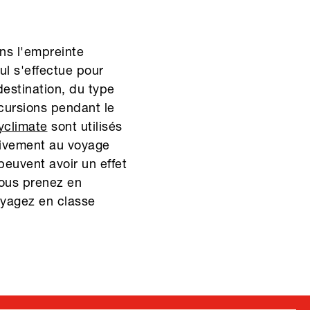
ons l'empreinte
l s'effectue pour
estination, du type
cursions pendant le
yclimate
sont utilisés
sivement au voyage
euvent avoir un effet
 vous prenez en
oyagez en classe