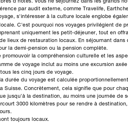
res d'hôtes. Vous ne séjournez dans les grands hôt
éférence par audit externe, comme Travelife, Earthc
oyage, s'intéresser à la culture locale englobe égal
locale. C'est pourquoi nos voyages privilégient de 
renant uniquement les petit-déjeuner, tout en offr
 lieux de restauration locaux. En séjournant dans d
our la demi-pension ou la pension complète.
de promouvoir la compréhension culturelle et les aspe
amme de voyage inclut au moins une excursion axée s
 tous les cinq jours de voyage.
 la durée du voyage est calculée proportionnellement
a Suisse. Concrètement, cela signifie que pour cha
ue jusqu'à la destination, au moins une journée de sé
arcourt 3000 kilomètres pour se rendre à destination
ours.
sont toujours locaux.