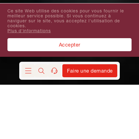
Ce site Web utilise des cookies pour vous fournir le
meilleur service possible. Si vous continuez à
naviguer sur le site, vous acceptez l'utilisation de
cookies.
Plus d'informations
Accepter
Faire une demande
Chercher
contact
Demander Circuits en groupes départs garantis
francophones Europe