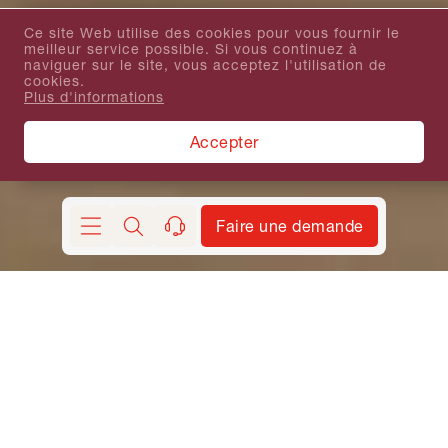
Ce site Web utilise des cookies pour vous fournir le
meilleur service possible. Si vous continuez à
naviguer sur le site, vous acceptez l'utilisation de
cookies.
Plus d'informations
Accepter
Faire une demande
Chercher
contact
Demander Lune de miel – Honeymoon Europe