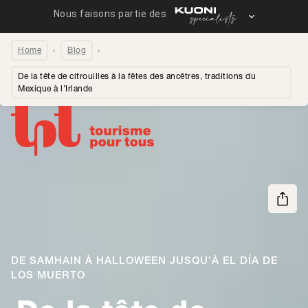
Home
Blog
De la tête de citrouilles à la fêtes des ancêtres, traditions du
Mexique à l’Irlande
Partager la page
DE SAMHAIN À HALLOWEEN JUSQU’À EL DÍA DE
LOS MUERTO