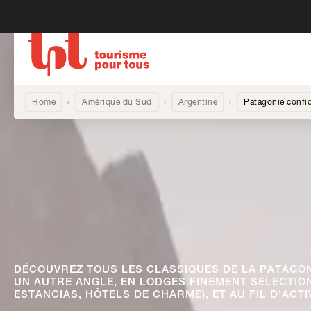
Home
Amérique du Sud
Argentine
Patagonie confid
DÉCOUVREZ TOUS LES CLASSIQUES DE LA PATAGON
UN AUTRE ANGLE, EN LODGES FINEMENT SÉLECTION
ESTANCIAS, HÔTELS DE CHARME), ET AU FIL D'ACT