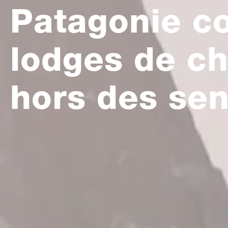
Patagonie co
lodges de ch
hors des sen