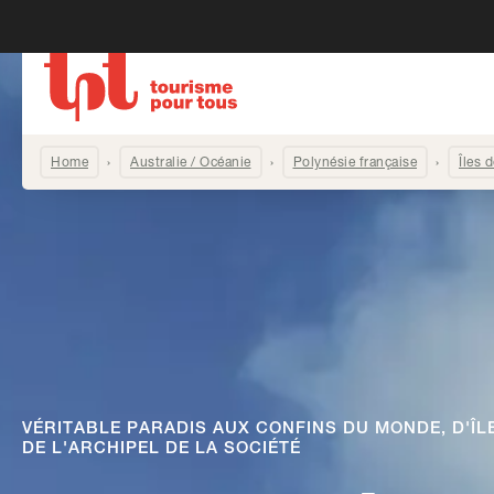
Home
Australie / Océanie
Polynésie française
Îles 
VÉRITABLE PARADIS AUX CONFINS DU MONDE, D'ÎL
DE L'ARCHIPEL DE LA SOCIÉTÉ