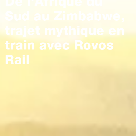
De l'Afrique du
Sud au Zimbabwe,
trajet mythique en
train avec Rovos
Rail