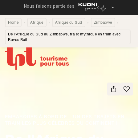
Home
Afrique
Afrique du Sud
Zimbabwe
De l'Afrique du Sud au Zimbabwe, trajet mythique en train avec
Rovos Rail
Partager la page
EMBARQUER À BORD DE L'UN DES TRAJETS EN
TRAIN LES PLUS CÉLÈBRES DU CONTINENT !