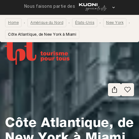
Home
Amérique du Nord
États-Unis
New York
Côte Atlantique, de New York à Miami
Partager la page
Côte Atlantique, de
New York à Miami