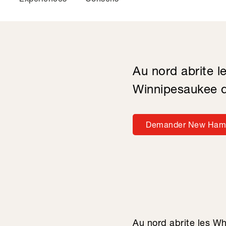
Au nord abrite l
Winnipesaukee q
Demander New Ham
Au nord abrite les Wh