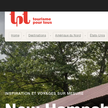
Home
Destinations
Amérique du Nord
États-Unis
INSPIRATION ET VOYAGES SUR MESURE
-