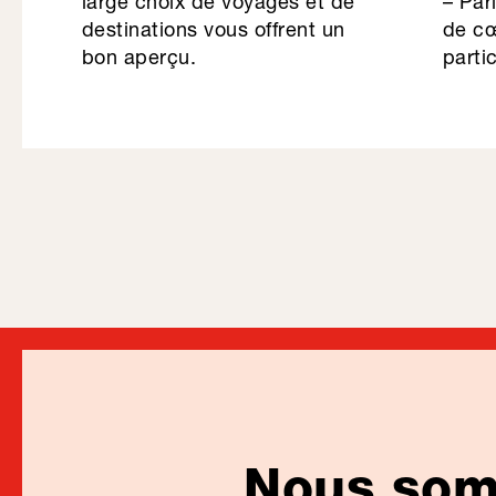
large choix de voyages et de
– Par
destinations vous offrent un
de cœ
bon aperçu.
partic
Nous somm