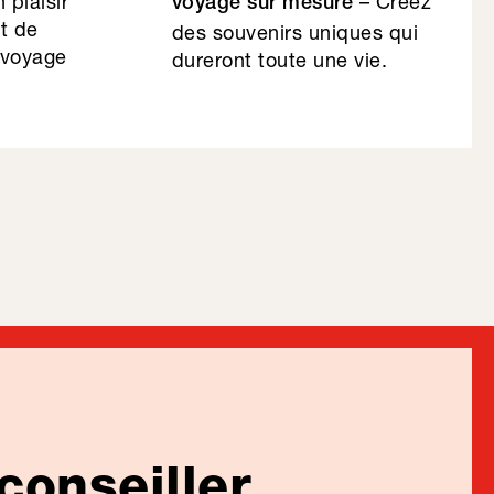
 plaisir
– Créez
voyage sur mesure
et de
des souvenirs uniques qui
 voyage
dureront toute une vie.
conseiller