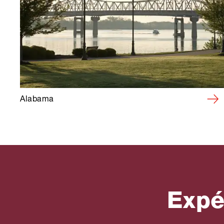
Alabama
Expé
Circuits en voiture