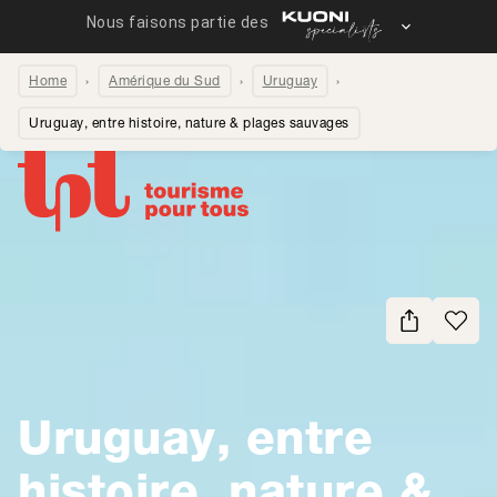
Home
Amérique du Sud
Uruguay
Uruguay, entre histoire, nature & plages sauvages
Partager la page
Uruguay, entre
histoire, nature &