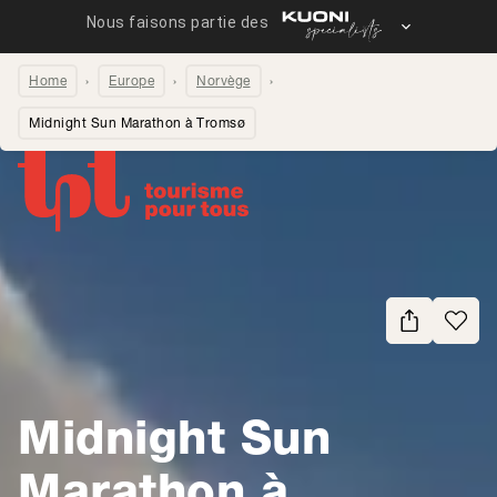
Home
Europe
Norvège
Midnight Sun Marathon à Tromsø
Partager la page
Midnight Sun
Marathon à