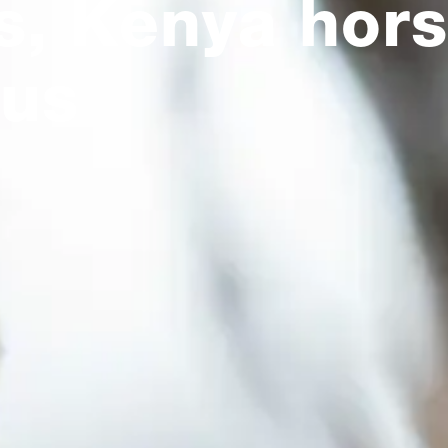
s, Kenya hors
tus