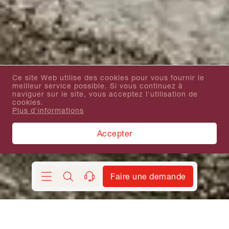
Ce site Web utilise des cookies pour vous fournir le
meilleur service possible. Si vous continuez à
naviguer sur le site, vous acceptez l'utilisation de
cookies.
Plus d'informations
Accepter
Faire une demande
Chercher
contact
Cette île volcanique attrayante du Grand