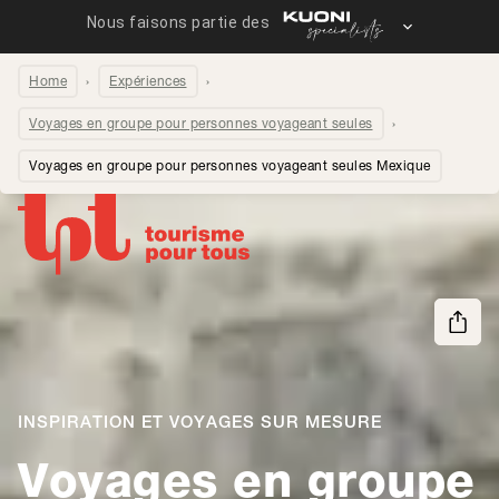
Home
Expériences
Voyages en groupe pour personnes voyageant seules
Voyages en groupe pour personnes voyageant seules Mexique
Partager la page
INSPIRATION ET VOYAGES SUR MESURE
Voyages en groupe