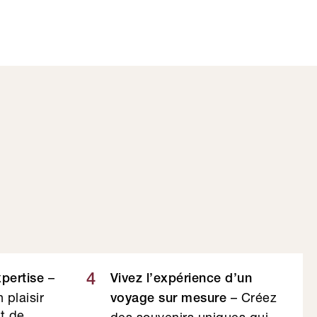
–
4
xpertise
Vivez l’expérience d’un
 plaisir
– Créez
voyage sur mesure
et de
des souvenirs uniques qui