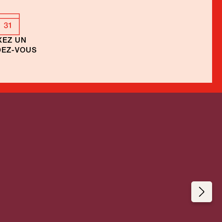
XEZ UN
EZ-VOUS
Lune de miel –
Honeymoon
e
Mexique