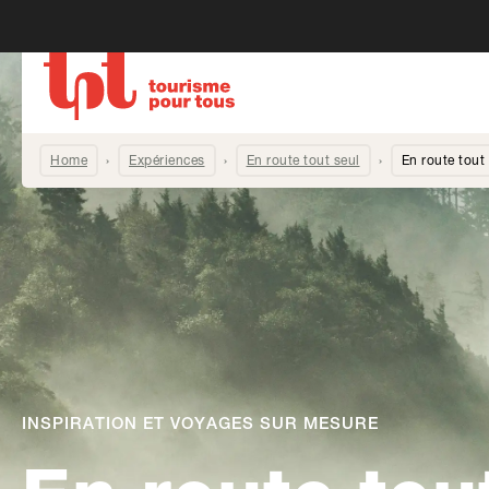
Home
Expériences
En route tout seul
En route tout
INSPIRATION ET VOYAGES SUR MESURE