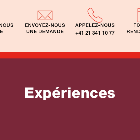
-NOUS
ENVOYEZ-NOUS
APPELEZ-NOUS
FI
TE
UNE DEMANDE
REND
+41 21 341 10 77
Expériences
its en voiture
cation
que
Familles Mexiqu