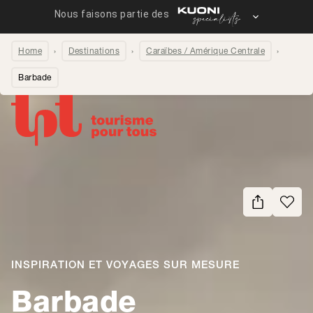
Home
Destinations
Caraïbes / Amérique Centrale
Barbade
Partager la page
INSPIRATION ET VOYAGES SUR MESURE
-
Barbade