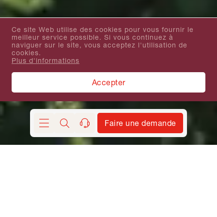
Ce site Web utilise des cookies pour vous fournir le
meilleur service possible. Si vous continuez à
naviguer sur le site, vous acceptez l'utilisation de
cookies.
Plus d'informations
Accepter
Faire une demande
Chercher
contact
Conseils
60 plages sont réparties sur une côte