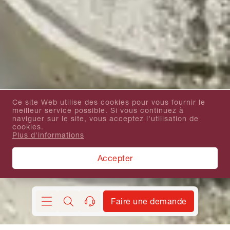
Ce site Web utilise des cookies pour vous fournir le
meilleur service possible. Si vous continuez à
naviguer sur le site, vous acceptez l'utilisation de
cookies.
Plus d'informations
Accepter
Faire une demande
Chercher
contact