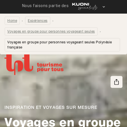
Home
Expériences
Voyages en groupe pour personnes voyageant seules
Voyages en groupe pour personnes voyageant seules Polynésie
française
Partager la page
INSPIRATION ET VOYAGES SUR MESURE
Voyages en groupe