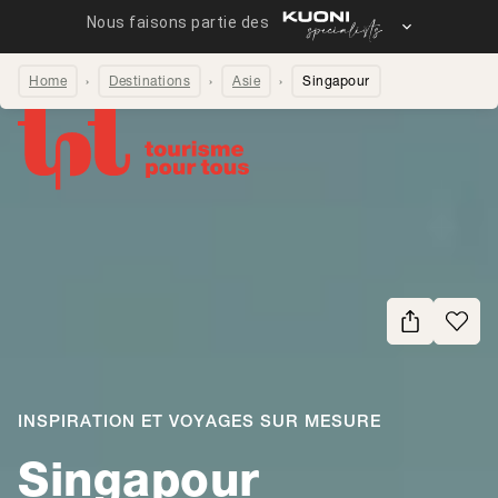
Home
Destinations
Asie
Singapour
Partager la page
INSPIRATION ET VOYAGES SUR MESURE
-
Singapour