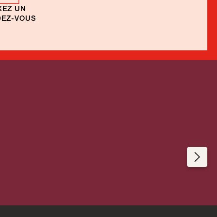
XEZ UN
EZ-VOUS
ul
Once in a Lifetime
Brésil