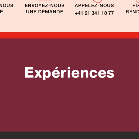
-NOUS
ENVOYEZ-NOUS
APPELEZ-NOUS
FI
TE
UNE DEMANDE
REND
+41 21 341 10 77
Expériences
its en voiture
En route tout se
cation Brésil
Brésil