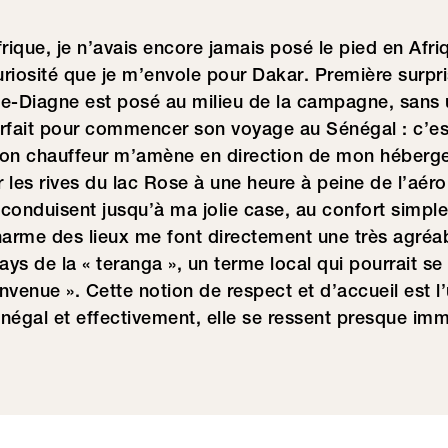
ique, je n’avais encore jamais posé le pied en Afri
riosité que je m’envole pour Dakar. Première surprise
se-Diagne est posé au milieu de la campagne, sans 
arfait pour commencer son voyage au Sénégal : c’es
on chauffeur m’amène en direction de mon héberg
ur les rives du lac Rose à une heure à peine de l’aéro
conduisent jusqu’à ma jolie case, au confort simple
 charme des lieux me font directement une très agréab
ays de la « teranga », un terme local qui pourrait se 
ienvenue ». Cette notion de respect et d’accueil est l
énégal et effectivement, elle se ressent presque 