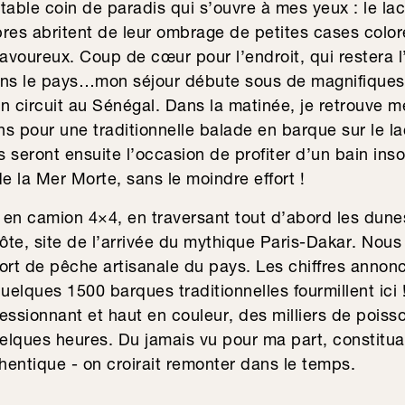
itable coin de paradis qui s’ouvre à mes yeux : le lac 
bres abritent de leur ombrage de petites cases coloré
avoureux. Coup de cœur pour l’endroit, qui restera 
ans le pays…mon séjour débute sous de magnifiques a
 circuit au Sénégal. Dans la matinée, je retrouve
s pour une traditionnelle balade en barque sur le la
s seront ensuite l’occasion de profiter d’un bain insol
 la Mer Morte, sans le moindre effort !
 en camion 4×4, en traversant tout d’abord les dune
te, site de l’arrivée du mythique Paris-Dakar. Nous
ort de pêche artisanale du pays. Les chiffres annonc
elques 1500 barques traditionnelles fourmillent ici 
essionnant et haut en couleur, des milliers de poiss
elques heures. Du jamais vu pour ma part, constitu
entique - on croirait remonter dans le temps.