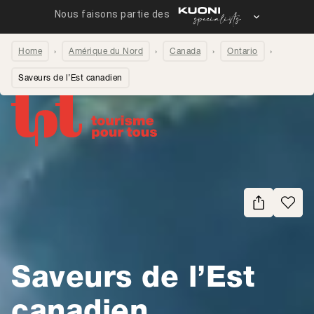
Home
Amérique du Nord
Canada
Ontario
Saveurs de l’Est canadien
Partager la page
Saveurs de l’Est
canadien