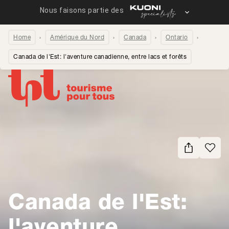
Home
Amérique du Nord
Canada
Ontario
Canada de l'Est: l'aventure canadienne, entre lacs et forêts
Partager la page
Canada de l'Est:
l'aventure