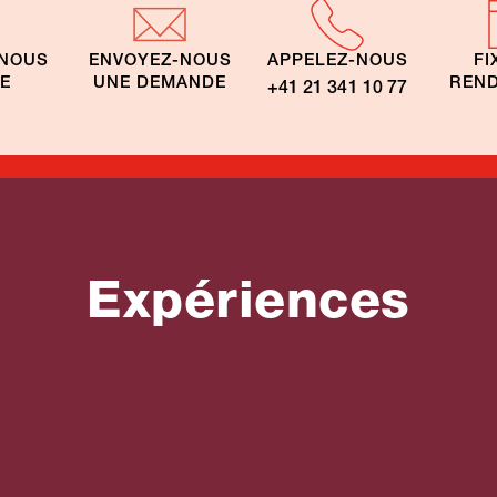
-NOUS
ENVOYEZ-NOUS
APPELEZ-NOUS
FI
TE
UNE DEMANDE
REND
+41 21 341 10 77
Expériences
its en
es départs
Circuits en
tis
groupes
ophones
francophones
gal
Portugal