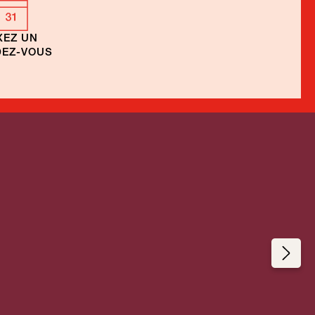
XEZ UN
EZ-VOUS
Circuits en voiture
de location
Portugal