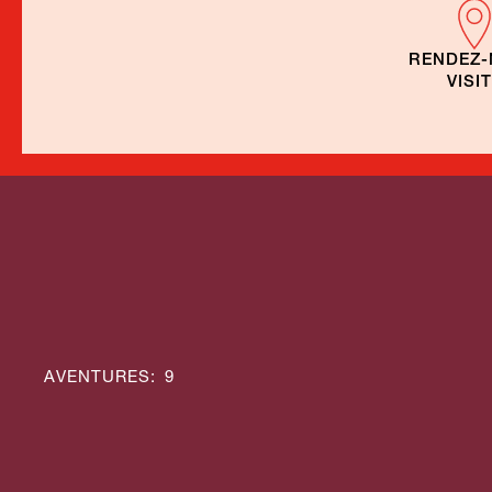
RENDEZ
VISI
Circu
group
garan
AVENTURES
:
9
franc
Bien-être Portugal
Portu