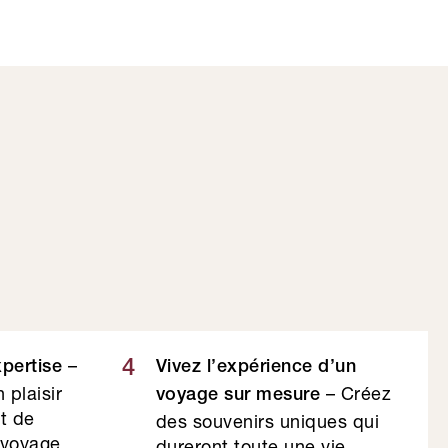
–
4
xpertise
Vivez l’expérience d’un
 plaisir
– Créez
voyage sur mesure
et de
des souvenirs uniques qui
 voyage
dureront toute une vie.