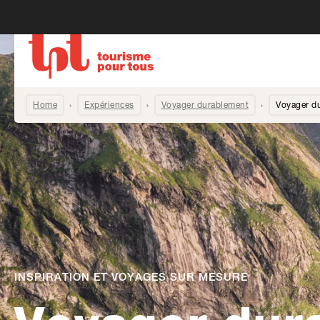
Home
Expériences
Voyager durablement
Voyager d
INSPIRATION ET VOYAGES SUR MESURE