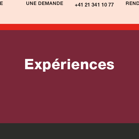
TE
UNE DEMANDE
REND
+41 21 341 10 77
Expériences
its en
es
ophones
Circuits en voitu
de
de location Irlan