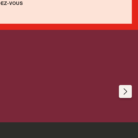
EZ-VOUS
re
de
Coolcation Irlande