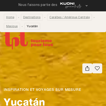
Home
Destinations
Caraïbes / Amérique Centrale
Mexique
Yucatán
Partager la page
INSPIRATION ET VOYAGES SUR MESURE
-
Yucatán