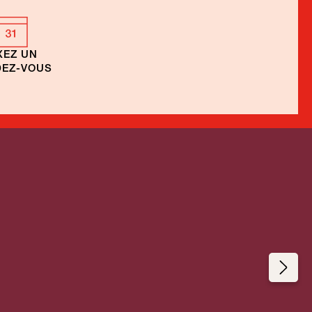
XEZ UN
EZ-VOUS
de
Voyages en bateau
Îles de la Société