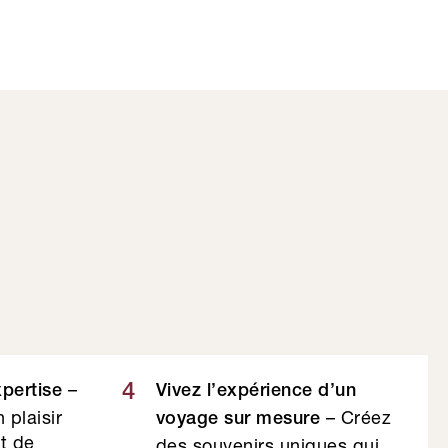
–
4
xpertise
Vivez l’expérience d’un
 plaisir
– Créez
voyage sur mesure
et de
des souvenirs uniques qui