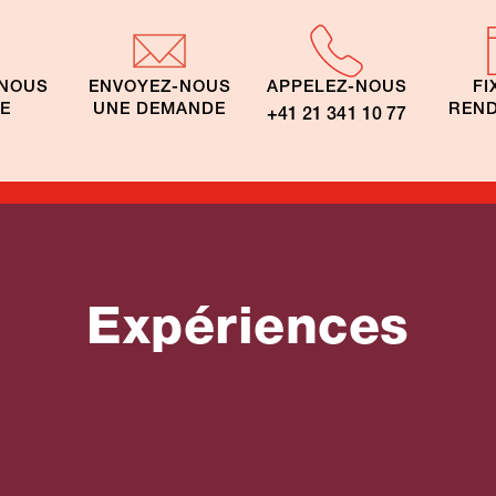
-NOUS
ENVOYEZ-NOUS
APPELEZ-NOUS
FI
TE
UNE DEMANDE
REND
+41 21 341 10 77
Expériences
Lune de miel –
ute tout seul
Honeymoon Îles 
e la Société
la Société