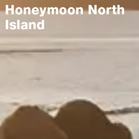
Honeymoon North
Island