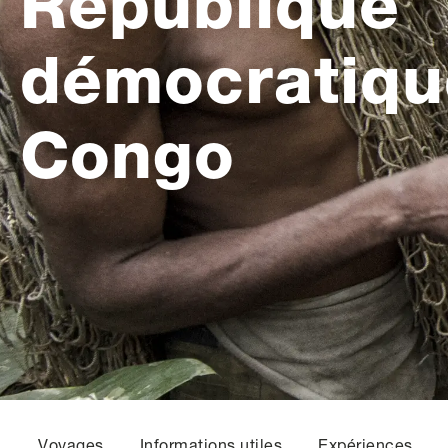
République
démocratiqu
Congo
Voyages
Informations utiles
Expériences