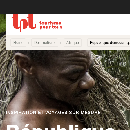
Home
Destinations
Afrique
République démocratiq
INSPIRATION ET VOYAGES SUR MESURE
-