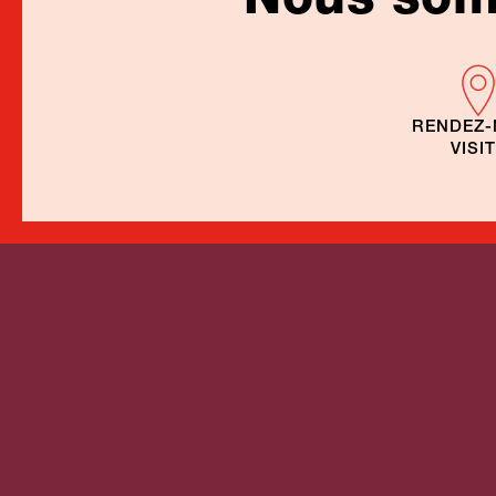
RENDEZ
VISI
Once in a Lifetime
Ouganda
Safar