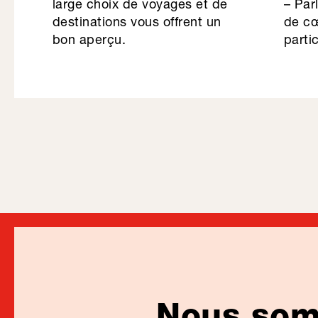
large choix de voyages et de
– Par
destinations vous offrent un
de cœ
bon aperçu.
partic
Nous somm