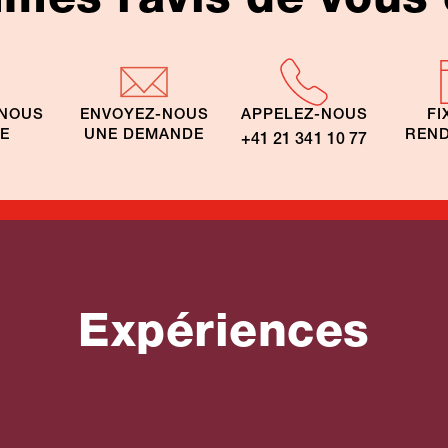
-NOUS
ENVOYEZ-NOUS
APPELEZ-NOUS
FI
TE
UNE DEMANDE
REND
+41 21 341 10 77
Expériences
Voyages nature
is Ouganda
Ouganda