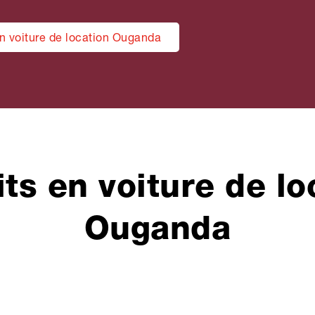
n voiture de location Ouganda
its en voiture de lo
Ouganda