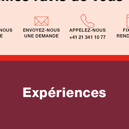
-NOUS
ENVOYEZ-NOUS
APPELEZ-NOUS
FI
TE
UNE DEMANDE
REND
+41 21 341 10 77
Expériences
its en
es
ophones
Circuits en voitu
ue
de location Afri