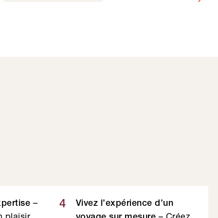
–
4
xpertise
Vivez l’expérience d’un
 plaisir
– Créez
voyage sur mesure