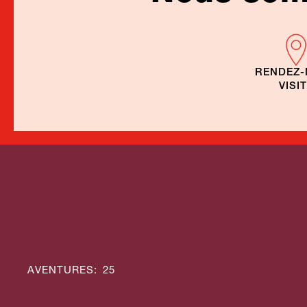
RENDEZ
VISI
Circu
group
AVENTURES
:
25
franc
Bien-être Afrique
Afriq