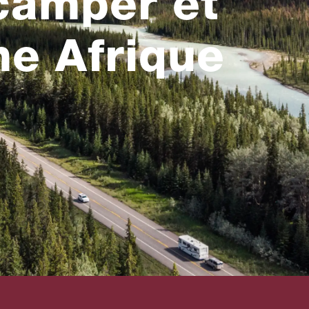
camper et
e Afrique