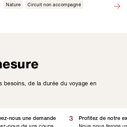
Nature
Circuit non accompagné
mesure
s besoins, de la durée du voyage en
3
yez-nous une demande
Profitez de notre e
lez-nous de vos coups
Nous nous ferons un