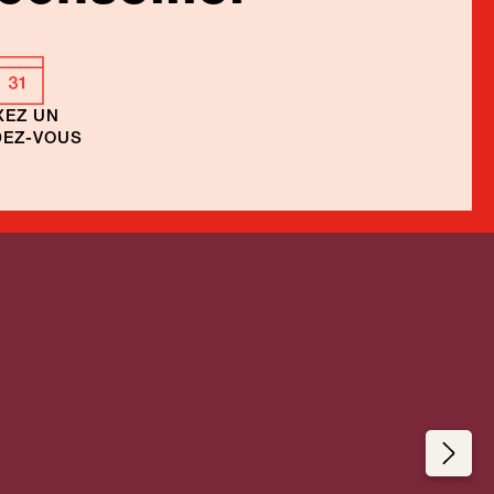
XEZ UN
EZ-VOUS
re
Croisières
que
fluviales Afrique