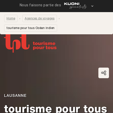
Home
Agences de voyages
tourisme pour tous Océan indien
Partager la page
LAUSANNE
tourisme pour tous