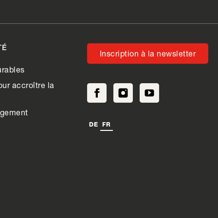
TÉ
Inscription à la newsletter
rables
ur accroître la
agement
DE
FR